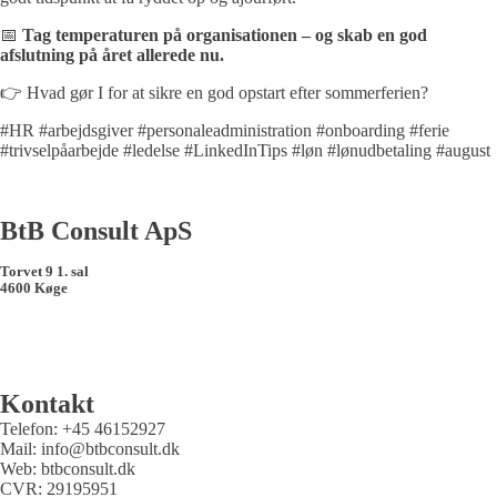
📅
Tag temperaturen på organisationen – og skab en god
afslutning på året allerede nu.
👉 Hvad gør I for at sikre en god opstart efter sommerferien?
#HR #arbejdsgiver #personaleadministration #onboarding #ferie
#trivselpåarbejde #ledelse #LinkedInTips #løn #lønudbetaling #august
BtB Consult ApS
Torvet 9 1. sal
4600 Køge
Kontakt
Telefon: +45 46152927
Mail: info@btbconsult.dk
Web: btbconsult.dk
CVR: 29195951