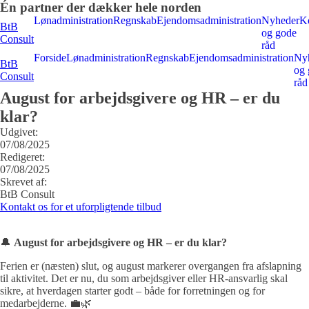
Én partner der dækker hele norden
Lønadministration
Regnskab
Ejendomsadministration
Nyheder
K
BtB
og gode
Consult
råd
Forside
Lønadministration
Regnskab
Ejendomsadministration
Ny
BtB
og 
Consult
råd
August for arbejdsgivere og HR – er du
klar?
Udgivet:
07/08/2025
Redigeret:
07/08/2025
Skrevet af:
BtB Consult
Kontakt os for et uforpligtende tilbud
🔔
August for arbejdsgivere og HR – er du klar?
Ferien er (næsten) slut, og august markerer overgangen fra afslapning
til aktivitet. Det er nu, du som arbejdsgiver eller HR-ansvarlig skal
sikre, at hverdagen starter godt – både for forretningen og for
medarbejderne. 💼🌿