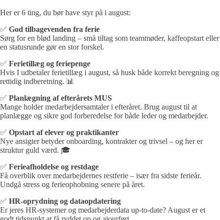
Her er 6 ting, du bør have styr på i august:
✅
God tilbagevenden fra ferie
Sørg for en blød landing – små tiltag som teammøder, kaffeopstart eller
en statusrunde gør en stor forskel.
✅
Ferietillæg og feriepenge
Hvis I udbetaler ferietillæg i august, så husk både korrekt beregning og
rettidig indberetning. 📊
✅
Planlægning af efterårets MUS
Mange holder medarbejdersamtaler i efteråret. Brug august til at
planlægge og sikre god forberedelse for både leder og medarbejder.
✅
Opstart af elever og praktikanter
Nye ansigter betyder onboarding, kontrakter og trivsel – og her er
struktur guld værd. 🎓
✅
Ferieafholdelse og restdage
Få overblik over medarbejdernes restferie – især fra sidste ferieår.
Undgå stress og ferieophobning senere på året.
✅
HR-oprydning og dataopdatering
Er jeres HR-systemer og medarbejderdata up-to-date? August er et
godt tidspunkt at få ryddet op og ajourført.