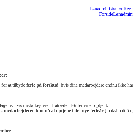
Lønadministration
Regn
Forside
Lønadmini
ber:
 for at tilbyde
ferie på forskud
, hvis dine medarbejdere endnu ikke har
dagene, hvis medarbejderen fratræder, før ferien er optjent.
ge, medarbejderen kan nå at optjene i det nye ferieår
(maksimalt 5 u
tember: