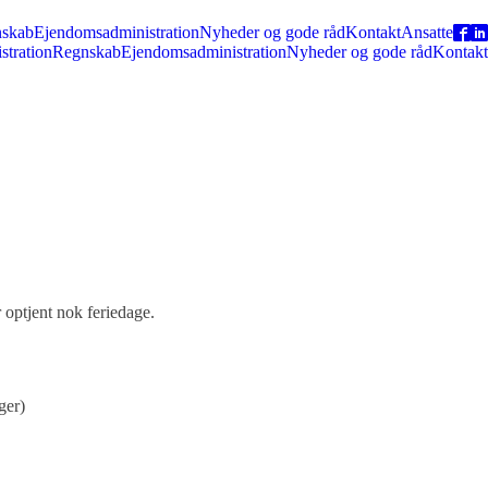
skab
Ejendomsadministration
Nyheder og gode råd
Kontakt
Ansatte
stration
Regnskab
Ejendomsadministration
Nyheder og gode råd
Kontakt
 optjent nok feriedage.
ger)