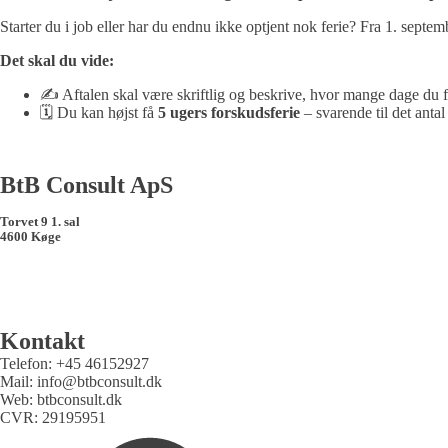
Starter du i job eller har du endnu ikke optjent nok ferie? Fra 1. sept
Det skal du vide:
✍️ Aftalen skal være skriftlig og beskrive, hvor mange dage du f
🗓️ Du kan højst få
5 ugers forskudsferie
– svarende til det antal
BtB Consult ApS
Torvet 9 1. sal
4600 Køge
Kontakt
Telefon: +45 46152927
Mail: info@btbconsult.dk
Web: btbconsult.dk
CVR: 29195951