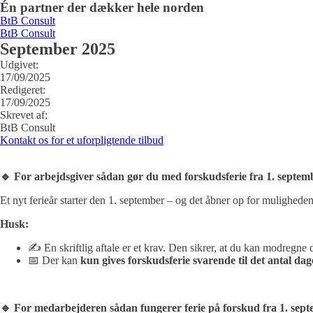
Én partner der dækker hele norden
BtB Consult
BtB Consult
September 2025
Udgivet:
17/09/2025
Redigeret:
17/09/2025
Skrevet af:
BtB Consult
Kontakt os for et uforpligtende tilbud
🔹
For arbejdsgiver sådan gør du med forskudsferie fra 1. septem
Et nyt ferieår starter den 1. september – og det åbner op for muligheden
Husk:
✍️ En skriftlig aftale er et krav. Den sikrer, at du kan modregne 
📅 Der kan
kun gives forskudsferie svarende til det antal da
🔹
For medarbejderen sådan fungerer ferie på forskud fra 1. sep